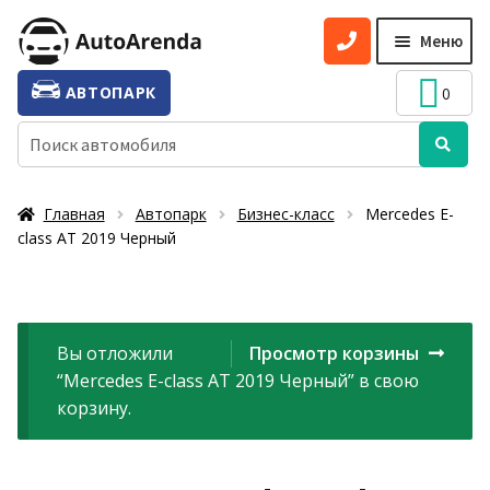
Перейти
Перейти
Меню
к
к
навигации
содержимому
УСЛУГИ
Разве
АВТОПАРК
0
вложе
ТАРИФЫ
Искать:
меню
О НАС
Главная
Автопарк
Бизнес-класс
Mercedes E-
УСЛОВИЯ АРЕНДЫ
class АТ 2019 Черный
ОТЗЫВЫ
АКЦИИ
Вы отложили
Просмотр корзины
КОНТАКТЫ
“Mercedes E-class АТ 2019 Черный” в свою
корзину.