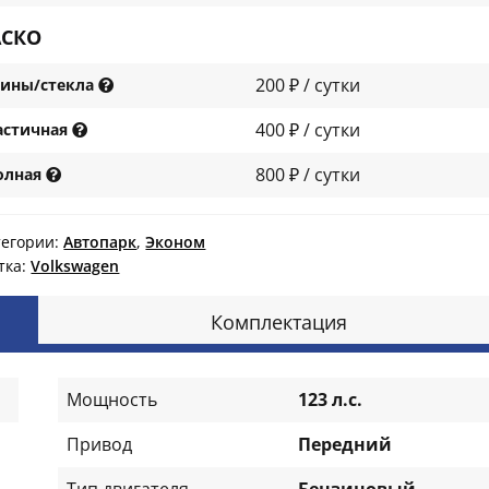
АСКО
200 ₽ / сутки
ины/стекла
400 ₽ / сутки
астичная
800 ₽ / сутки
олная
тегории:
Автопарк
,
Эконом
тка:
Volkswagen
Комплектация
Мощность
123 л.с.
Привод
Передний
Тип двигателя
Бензиновый