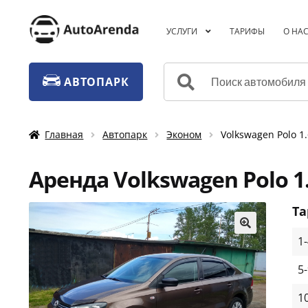
Перейти
Перейти
УСЛУГИ
ТАРИФЫ
О НА
к
к
навигации
содержимому
Искать:
АВТОПАРК
Главная
Автопарк
Эконом
Volkswagen Polo 
Аренда Volkswagen Polo 1
Т
1
🔍
5
1