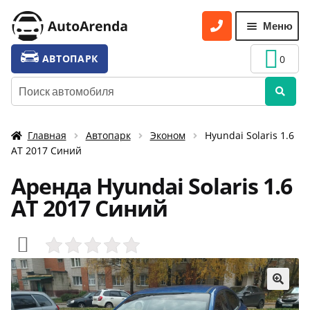
Перейти
Перейти
Меню
к
к
навигации
содержимому
УСЛУГИ
Разве
АВТОПАРК
0
вложе
ТАРИФЫ
Искать:
меню
О НАС
Главная
Автопарк
Эконом
Hyundai Solaris 1.6
УСЛОВИЯ АРЕНДЫ
АТ 2017 Синий
ОТЗЫВЫ
Аренда Hyundai Solaris 1.6
АКЦИИ
АТ 2017 Синий
КОНТАКТЫ
🔍