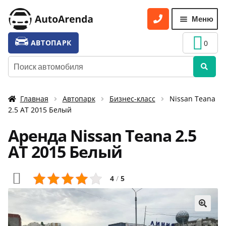
Перейти
Перейти
Меню
к
к
навигации
содержимому
УСЛУГИ
Разве
АВТОПАРК
0
вложе
ТАРИФЫ
Искать:
меню
О НАС
Главная
Автопарк
Бизнес-класс
Nissan Teana
УСЛОВИЯ АРЕНДЫ
2.5 АТ 2015 Белый
ОТЗЫВЫ
Аренда Nissan Teana 2.5
АКЦИИ
АТ 2015 Белый
КОНТАКТЫ
4
/
5
🔍